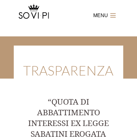
MENU
SO.VI.PI.
-
Società
Vitivinicola
Piemontese
TRASPARENZA
“QUOTA DI
ABBATTIMENTO
INTERESSI EX LEGGE
SABATINI EROGATA