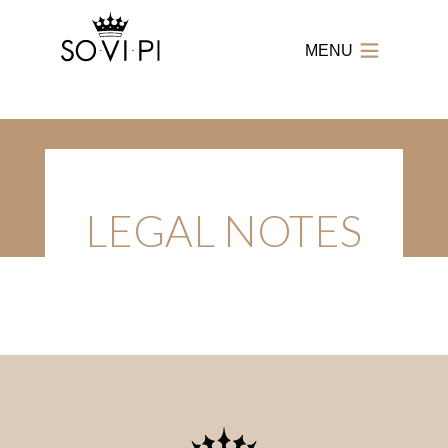
MENU
SO.VI.PI.
-
Società
Vitivinicola
Piemontese
LEGAL NOTES